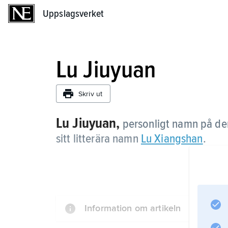
Uppslagsverket
Uppslagsverket
Lu Jiuyuan
Skriv ut
Lu Jiuyuan,
personligt namn på de
sitt litterära namn
Lu Xiangshan
.
Information om artikeln