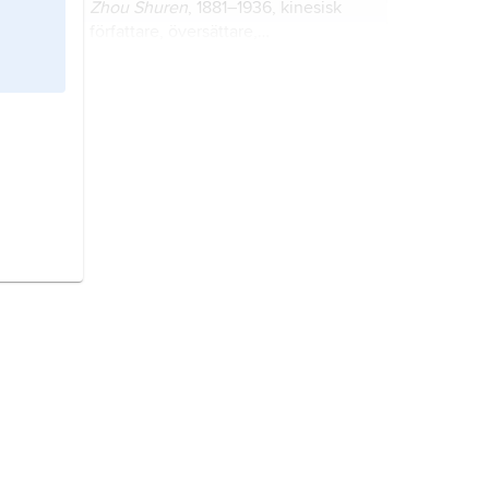
Zhou Shuren
, 1881–1936, kinesisk
författare, översättare,
samhällsdebattör och
litteraturforskare.
LU,
förkortning för riksdagens
lagutskott
.
Lu,
kemiskt tecken för grundämnet
lutetium
.
LU,
nationalitetsbeteckning för
Luxemburg.
Wang Shouren,
personligt namn för
den kinesiske filosof som är mera
känd som
Wang Yangming
.
Xun Kuang,
personligt namn på den
antike kinesiske filosof som är mera