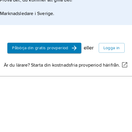
Prova det, du kommer att gilla det!
Marknadsledare i Sverige.
eller
Påbörja din gratis provperiod
Logga in
Är du lärare? Starta din kostnadsfria provperiod härifrån.