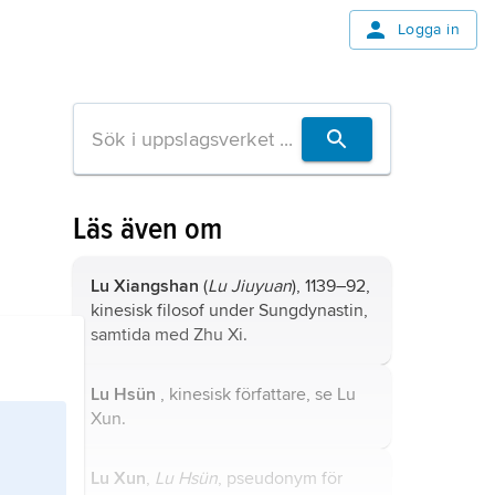
Logga in
Läs även om
Lu Xiangshan
(
Lu Jiuyuan
), 1139–92,
kinesisk filosof under Sungdynastin,
samtida med
Zhu Xi
.
Lu Hsün
, kinesisk författare, se
Lu
Xun
.
Lu Xun
,
Lu Hsün
, pseudonym för