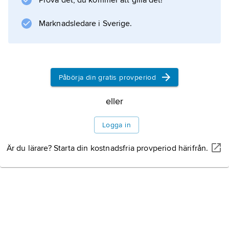
Prova det, du kommer att gilla det!
musicales.
Marknadsledare i Sverige.
Information om artikeln
Påbörja din gratis provperiod
eller
Logga in
Är du lärare? Starta din kostnadsfria provperiod härifrån.