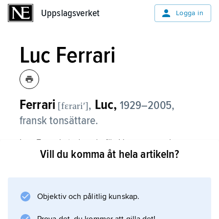
Uppslagsverket
Uppslagsverket
Logga in
Luc Ferrari
Ferrari
Luc,
,
1929–2005,
[fɛrariʹ]
fransk tonsättare.
Luc Ferrari studerade för Honegger och
Vill du komma åt hela artikeln?
Messiaen och debuterade i en atonal stil (
Antisonate
för piano, 1953). År 1958 var han med om att
grunda den elektroakustiskt inriktade
Objektiv och pålitlig kunskap.
tonsättargruppen Groupe de recherches