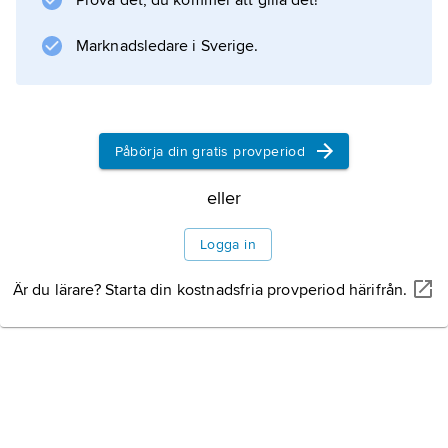
Prova det, du kommer att gilla det!
Marknadsledare i Sverige.
Påbörja din gratis provperiod
eller
Logga in
Är du lärare? Starta din kostnadsfria provperiod härifrån.