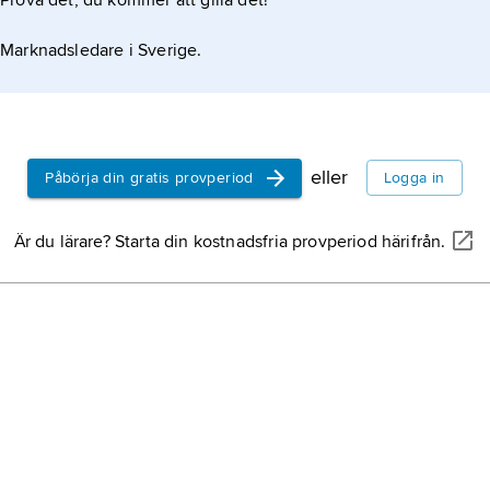
Prova det, du kommer att gilla det!
Marknadsledare i Sverige.
eller
Påbörja din gratis provperiod
Logga in
Är du lärare? Starta din kostnadsfria provperiod härifrån.