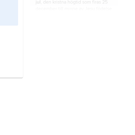
jul
, den kristna högtid som firas 25
december till minne av Jesu födelse
(fornsvenska
Kristi födslodagher
eller
Herrens födslodagher
, på latin
in nativitate Domini
eller
dies
begravning,
i vidaste bemärkelse
natalis
).
sättet att varaktigt omhänderta en
avliden samt de därmed förknippade
riterna.
dop
, den rituella handling med
nedsänkning i eller ösning med
vatten, varigenom någon enligt
kristen tro renas från synden,
förnyas och upptas i den kristna
första maj,
traditionell festdag i
gemenskapen (kyrkan).
stora delar av Europa.
språkvetenskap,
forskningen och
den organiserade kunskapen om
språk och användningen av språk.