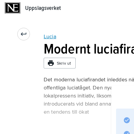
Uppslagsverket
Uppslagsverket
Lucia
Modernt luciafi
Skriv ut
Det moderna luciafirandet inleddes n
offentliga luciatåget. Den nya seden 
lokalpressens initiativ, liksom även ti
introducerats vid bland annat skolo
en tendens till ökat