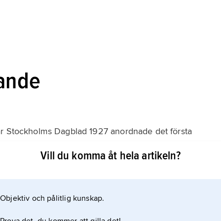
rande
är Stockholms Dagblad 1927 anordnade det första
spreds mycket snabbt över landet, oftast genom
Vill du komma åt hela artikeln?
ll svenska Finland, där dock seden redan tidigare
rna. Lussandets snabba spridning kan sammanhänga med
Objektiv och pålitlig kunskap.