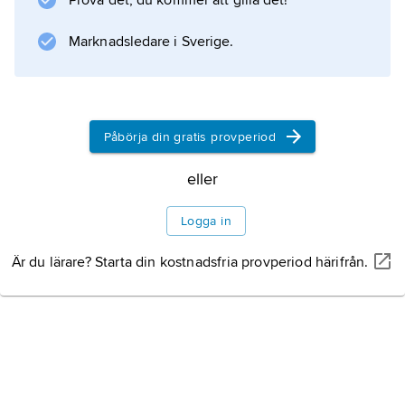
Prova det, du kommer att gilla det!
Marknadsledare i Sverige.
Information om artikeln
Påbörja din gratis provperiod
eller
Logga in
Är du lärare? Starta din kostnadsfria provperiod härifrån.