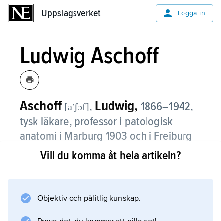
Uppslagsverket
Uppslagsverket
Logga in
Ludwig Aschoff
Aschoff
Ludwig,
,
1866–1942,
[aʹʃɔf]
tysk läkare, professor i patologisk
anatomi i Marburg 1903 och i Freiburg
im Breisgau 1906–35.
Vill du komma åt hela artikeln?
Aschoff var en av Tysklands främsta patologer.
Han skrev över 400 arbeten inom patologi,
under senare år också inom medicinens
Objektiv och pålitlig kunskap.
historia.