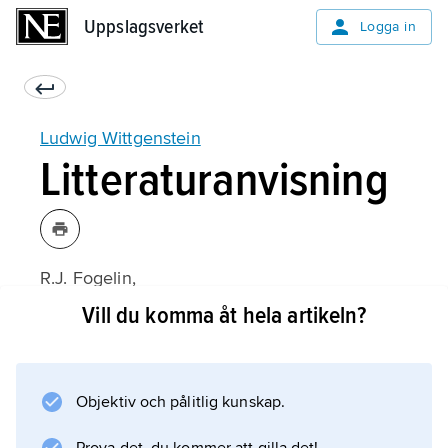
Uppslagsverket
Uppslagsverket
Logga in
Ludwig Wittgenstein
Litteraturanvisning
R.J. Fogelin,
Wittgenstein
Vill du komma åt hela artikeln?
(engelska, 1976);
Objektiv och pålitlig kunskap.
Information om artikeln