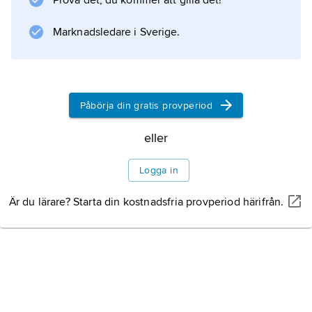
Prova det, du kommer att gilla det!
Marknadsledare i Sverige.
Påbörja din gratis provperiod
eller
Logga in
Är du lärare? Starta din kostnadsfria provperiod härifrån.