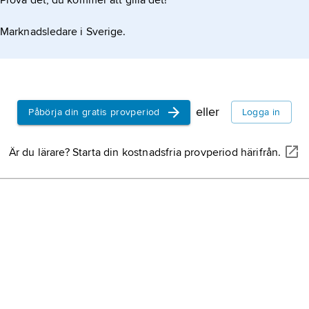
Prova det, du kommer att gilla det!
got som ledde till att blockaden omsider hävdes.
Marknadsledare i Sverige.
eller
Påbörja din gratis provperiod
Logga in
Är du lärare? Starta din kostnadsfria provperiod härifrån.