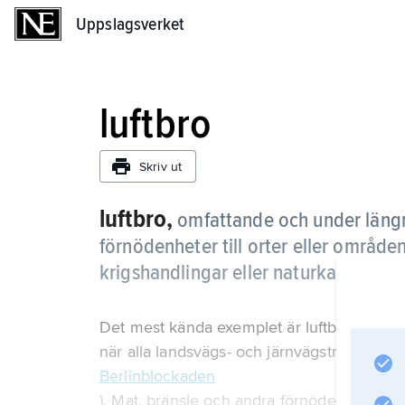
Uppslagsverket
Uppslagsverket
luftbro
Skriv ut
luftbro,
omfattande och under längr
förnödenheter till orter eller område
krigshandlingar eller naturkatastrofer
Det mest kända exemplet är luftbron till 
när alla landsvägs- och järnvägstransporter
Berlinblockaden
). Mat, bränsle och andra förnödenheter fl