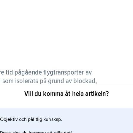
e tid pågående flygtransporter av
n som isolerats på grund av blockad,
.
Vill du komma åt hela artikeln?
Västberlin under den sovjetryska blockaden 1948–49
 till staden stoppades (se
Objektiv och pålitlig kunskap.
ögs in i en aldrig sinande ström av amerikanska,