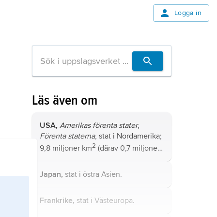
Logga in
Läs även om
USA,
Amerikas förenta stater
,
Förenta staterna
, stat i Nordamerika;
2
9,8 miljoner km
(därav 0,7 miljoner
2
km
vatten), 336,6 miljoner invånare
(2024).
Japan,
stat i östra Asien.
Frankrike,
stat i Västeuropa.