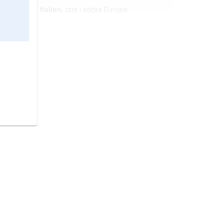
Italien,
stat i södra Europa.
Danmark,
stat i Nordeuropa.
Norge,
stat i Nordeuropa.