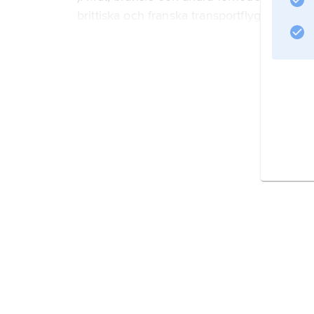
brittiska och franska transportflygplan, nå
Exempel
Information om artikeln