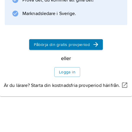
Prova det, du kommer att gilla det!
Marknadsledare i Sverige.
Påbörja din gratis provperiod
eller
Logga in
Är du lärare? Starta din kostnadsfria provperiod härifrån.