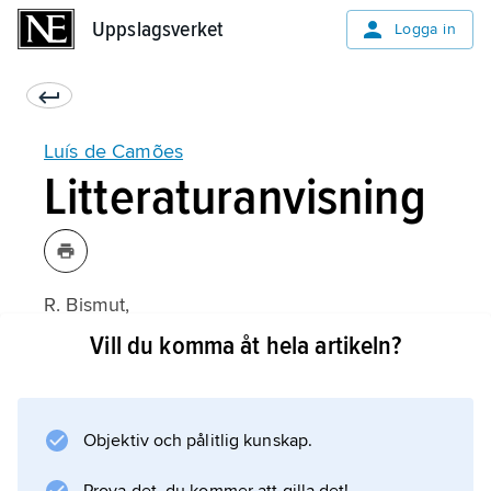
Uppslagsverket
Uppslagsverket
Logga in
Luís de Camões
Litteraturanvisning
R. Bismut,
La ”lyrique” de Camões
Vill du komma åt hela artikeln?
(1971);
Objektiv och pålitlig kunskap.
Information om artikeln