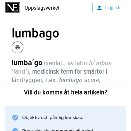
Uppslagsverket
Uppslagsverket
Logga in
lumbago
lumbaʹgo
(senlat., av latin
luʹmbus
’länd’)
, medicinsk term för smärtor i
ländryggen, t.ex.
lumbago acuta
,
ryggskott.
Vill du komma åt hela artikeln?
Objektiv och pålitlig kunskap.
Information om artikeln