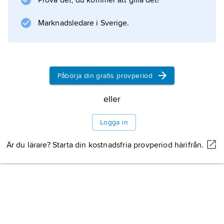
Prova det, du kommer att gilla det!
Marknadsledare i Sverige.
Påbörja din gratis provperiod
eller
Logga in
Är du lärare? Starta din kostnadsfria provperiod härifrån.