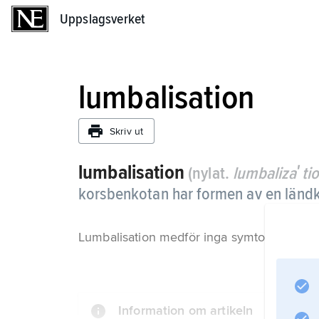
Uppslagsverket
Uppslagsverket
lumbalisation
Skriv ut
lumbalisation
(nylat.
lumbalizaʹti
korsbenkotan har formen av en länd
Lumbalisation medför inga symtom.
Information om artikeln