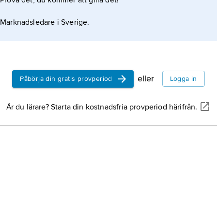
Prova det, du kommer att gilla det!
Marknadsledare i Sverige.
eller
Påbörja din gratis provperiod
Logga in
Är du lärare? Starta din kostnadsfria provperiod härifrån.