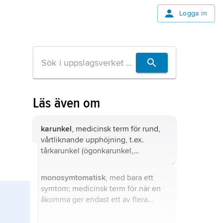
Logga in
Läs även om
karunkel
, medicinsk term för rund,
vårtliknande upphöjning, t.ex.
tårkarunkel (ögonkarunkel,
caruncula lacrimalis
), rund
upphöjning i inre ögonvrån;
monosymtomatisk
, med bara ett
symtom; medicinsk term för när en
åkomma ger endast ett av flera
karakteristiska symtom.