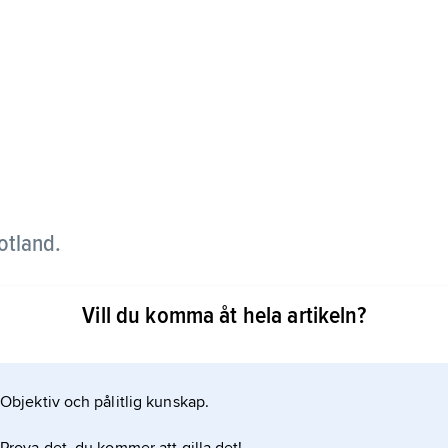
otland.
Vill du komma åt hela artikeln?
d slättbygd innanför en skogig klintkust norr om
Objektiv och pålitlig kunskap.