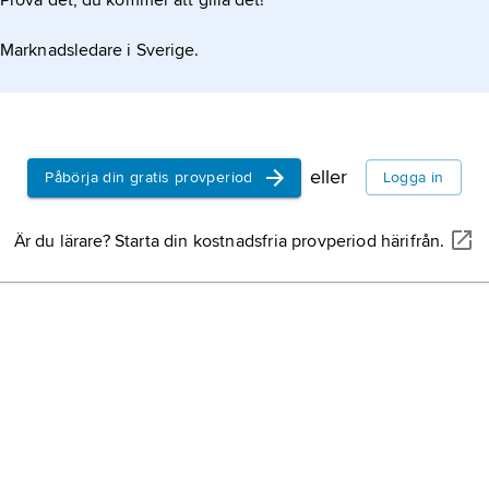
Prova det, du kommer att gilla det!
Marknadsledare i Sverige.
eller
Påbörja din gratis provperiod
Logga in
Är du lärare? Starta din kostnadsfria provperiod härifrån.