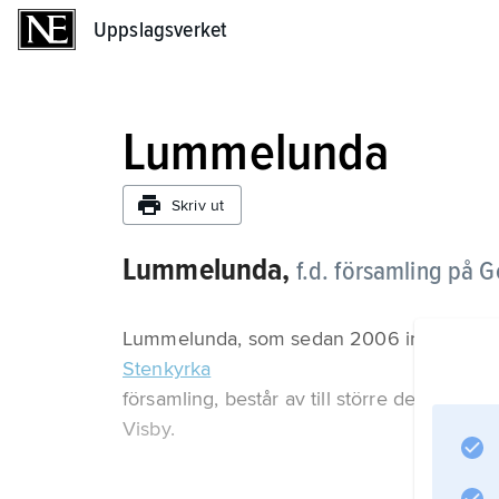
Uppslagsverket
Uppslagsverket
Lummelunda
Skriv ut
Lummelunda,
f.d. församling på G
Lummelunda, som sedan 2006 ingår i
Stenkyrka
församling, består av till större delen odla
Visby.