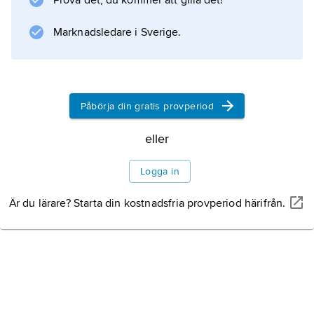
Prova det, du kommer att gilla det!
devon. Lummerväxterna uppnådde den
största artrikedomen under karbon och var ett
Marknadsledare i Sverige.
dominerande
Påbörja din gratis provperiod
Information om artikeln
eller
Logga in
Är du lärare? Starta din kostnadsfria provperiod härifrån.