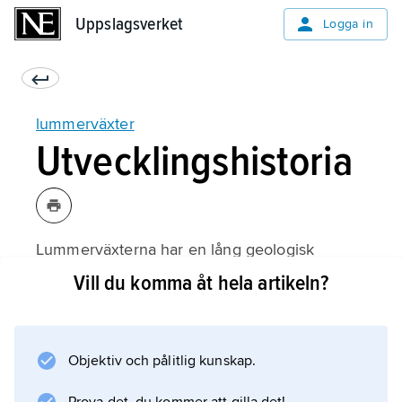
Uppslagsverket
Uppslagsverket
Logga in
lummerväxter
Utvecklingshistoria
Lummerväxterna har en lång geologisk
historia. De anses ha utvecklats under devon
Vill du komma åt hela artikeln?
eller kanske redan under silur (för cirka 410
miljoner år sedan). Deras närmaste släktingar
är växter av ordningen
Objektiv och pålitlig kunskap.
Zosterophyllales
, som omfattar enbart utdöda former från