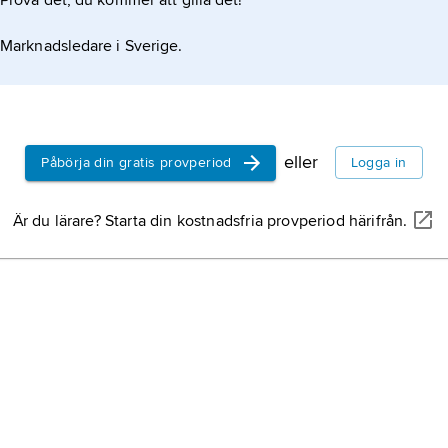
Prova det, du kommer att gilla det!
Marknadsledare i Sverige.
eller
Påbörja din gratis provperiod
Logga in
Är du lärare? Starta din kostnadsfria provperiod härifrån.