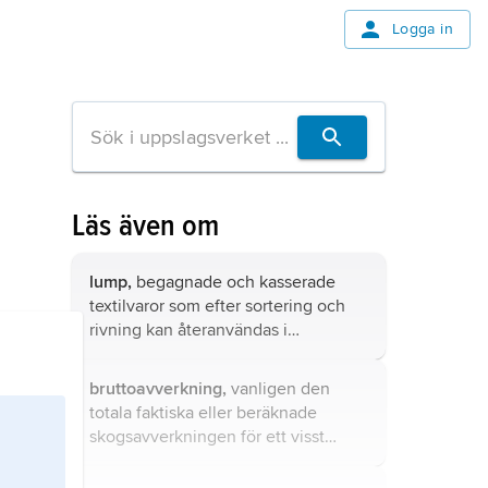
Logga in
Läs även om
lump,
begagnade och kasserade
textilvaror som efter sortering och
rivning kan återanvändas i
lumppapper
och i textila eller andra
fibrösa material (t.ex. som isolering
bruttoavverkning,
vanligen den
och armering).
totala faktiska eller beräknade
skogsavverkningen för ett visst
område och en viss tidsperiod, t.ex.
år eller avverkningssäsong.