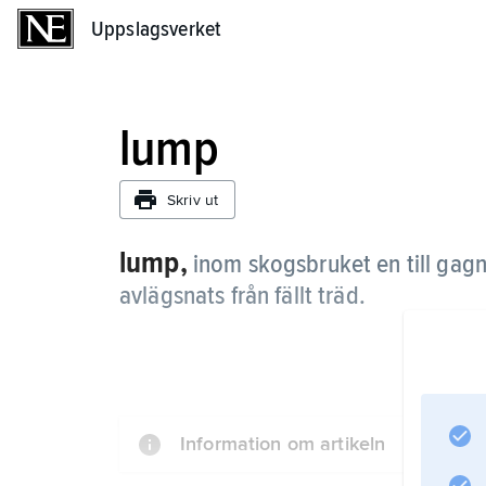
Uppslagsverket
Uppslagsverket
lump
Skriv ut
lump,
inom skogsbruket en till gag
avlägsnats från fällt träd.
Information om artikeln