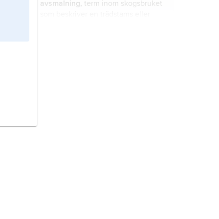
avsmalning,
term inom skogsbruket
som beskriver en trädstams eller
stamdels mot toppen avtagande
storlek.
formtal,
uttryck för stamformen hos
trädstam eller stamdel.
fallande längd,
inom skogsbruket
benämning på stocklängd som
varierar mellan av köpare och säljare
avtalad minimi- och maximilängd.
förhuggning,
i skogliga
sammanhang avverkning som sker
före den egentliga
slutavverkningen, t.ex. för att fälla ut
träd som inte ger gagnvirke.
nettoavverkning,
inom skogsbruket
den totala stamvolymen av alla de
träd som vid skogsavverkning skilts
från stubben och vars stamvirke helt