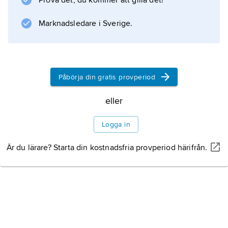
Prova det, du kommer att gilla det!
sällskap samt en likaledes rikt utvecklad
skulptural konst. Numera torde merparten
Marknadsledare i Sverige.
emellertid vara kristna.
Påbörja din gratis provperiod
Information om artikeln
eller
Logga in
Är du lärare? Starta din kostnadsfria provperiod härifrån.