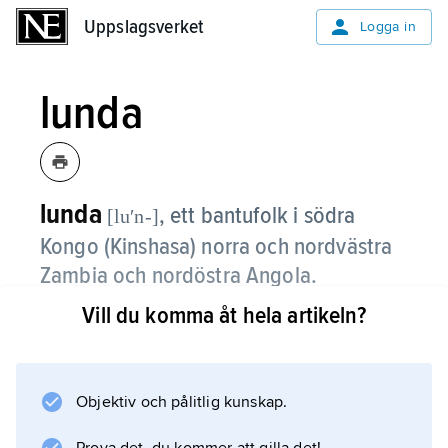
Uppslagsverket
Uppslagsverket
Logga in
lunda
lunda
,
ett bantufolk i södra
[luʹn-]
Kongo (Kinshasa) norra och nordvästra
Zambia och nordöstra Angola.
Vill du komma åt hela artikeln?
De uppskattas till över 800 000. Lundafolket
har en matrilinjär samhällsorganisation och
lever av hackbruk (rotfrukter och grönsaker).
De har en rikt utvecklad religion med
Objektiv och pålitlig kunskap.
förfäderskult, anderitualer och hemliga