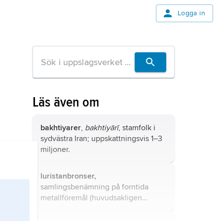
Logga in
Läs även om
bakhtiyarer
,
bakhtiyārī
, stamfolk i
sydvästra Iran; uppskattningsvis 1–3
miljoner.
luristanbronser,
samlingsbenämning på forntida
metallföremål (huvudsakligen
gravgåvor och kultföremål av brons)
som sedan 1930-talet cirkulerat på