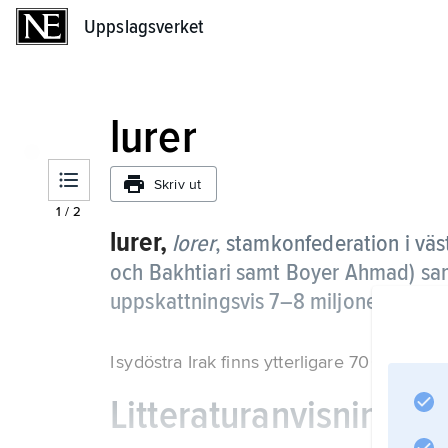
Uppslagsverket
Uppslagsverket
lurer
Skriv ut
1
/
2
lurer,
lorer
,
stamkonfederation i väs
och Bakhtiari samt Boyer Ahmad) sam
uppskattningsvis 7–8 miljoner (2012)
I sydöstra Irak finns ytterligare 70 000 lur
Litteraturanvisning