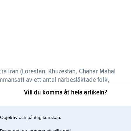
tra Iran (Lorestan, Khuzestan, Chahar Mahal
mansatt av ett antal närbesläktade folk,
.
Vill du komma åt hela artikeln?
er. Lurerna är huvudsakligen shiamuslimer.
Objektiv och pålitlig kunskap.