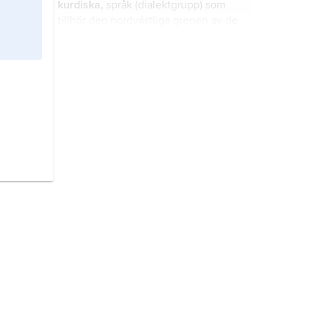
kurdiska,
språk (dialektgrupp) som
den internationella konstmarknaden
tillhör den nordvästliga grenen av de
med den iranska provinsen Lorestan
iranska språken och talas av
kurder
.
som angivet fyndområde.
iranska språk,
språkgrupp som
tillhör den indoiranska grenen av
den indoeuropeiska språkfamiljen.
kurder,
sydvästasiatiskt folk som bor
främst i bergsområdena i
gränslandet mellan Turkiet, Iran och
Irak samt i smärre områden i norra
Syrien (Kurdistan).
persiska
,
nypersiska
, iranskt språk
som – inklusive tadzjikiska – talas
som modersmål av 65,3 miljoner
(2022).
slaviska språk,
en gren av de
indoeuropeiska språken.