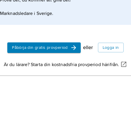
Prova det, du kommer att gilla det!
Marknadsledare i Sverige.
eller
Påbörja din gratis provperiod
Logga in
Är du lärare? Starta din kostnadsfria provperiod härifrån.