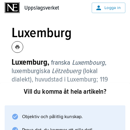
Uppslagsverket
Uppslagsverket
Logga in
Luxemburg
Luxemburg,
franska
Luxembourg
,
luxemburgiska
Lëtzebuerg
(lokal
dialekt),
huvudstad i Luxemburg; 119
200 invånare (2019).
Vill du komma åt hela artikeln?
Luxemburg är beläget vid floden Pétrusses
utlopp i floden Alzette. De upp till 60 m djupa
flodravinerna, som korsas av långa viadukter,
Objektiv och pålitlig kunskap.
avgränsar de tre platåer som utgör stadens