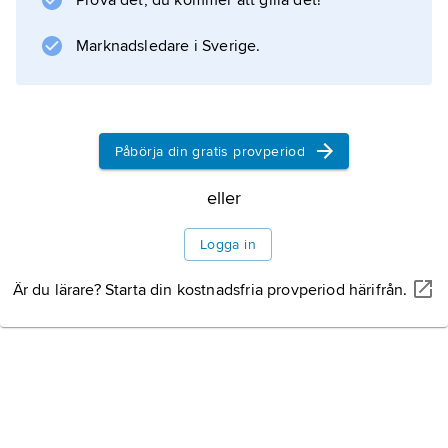
Prova det, du kommer att gilla det!
Marknadsledare i Sverige.
Påbörja din gratis provperiod
eller
Logga in
Är du lärare? Starta din kostnadsfria provperiod härifrån.