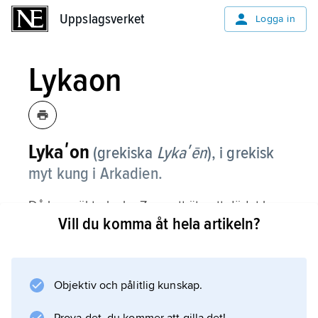
Uppslagsverket
Uppslagsverket
Logga in
Lykaon
Lykaʹon
(grekiska
Lykaʹēn
), i grekisk
myt kung i Arkadien.
Då han sökte locka Zeus att äta ett dödat barn
Vill du komma åt hela artikeln?
förintades han av guden, som därefter
lösgjorde syndafloden. I en annan version av
myten förvandlades L. till en varg. Myterna har
förknippats med de egendomliga ceremonier
Objektiv och pålitlig kunskap.
(inkluderande människooffer) som tillskrivits