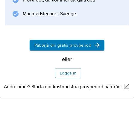
Prova det, du kommer att gilla det!
Zeuskulten vid berget Lykaios i Arkadien.
Marknadsledare i Sverige.
Information om artikeln
Påbörja din gratis provperiod
eller
Logga in
Är du lärare? Starta din kostnadsfria provperiod härifrån.