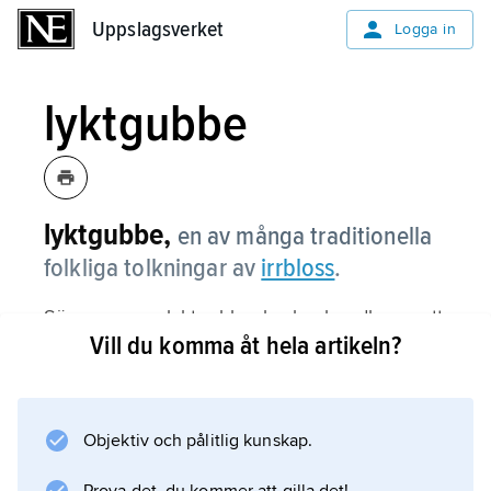
Uppslagsverket
Uppslagsverket
Logga in
lyktgubbe
lyktgubbe,
en av många traditionella
folkliga tolkningar av
irrbloss
.
Sägnerna om lyktgubbar brukar handla om att
Vill du komma åt hela artikeln?
han hjälper en vilsegången hem efter att ha
fått löfte om en tolvskilling för besväret. När
den vilsne kommit hem kastar han hånfullt
myntet i t.ex. sin vedtrave, som nästa morgon
Objektiv och pålitlig kunskap.
ligger utspridd över hela tomten.