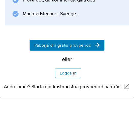
Prova det, du kommer att gilla det!
Marknadsledare i Sverige.
Information om artikeln
Påbörja din gratis provperiod
eller
Logga in
Är du lärare? Starta din kostnadsfria provperiod härifrån.