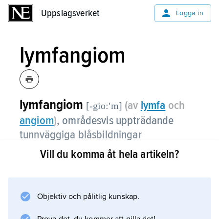
Uppslagsverket
Uppslagsverket
Logga in
lymfangiom
lymfangiom
(av
lymfa
och
[-gio:ʹm]
angiom
)
, områdesvis uppträdande
tunnväggiga blåsbildningar
(missbildningar) inom lymfkärlen.
Vill du komma åt hela artikeln?
De drabbade lymfkärlen finns vanligen i
huden och i sällsynta fall i andra mjukdelar
eller i skelettet. Lymfangiom uppträder främst
Objektiv och pålitlig kunskap.
på höfter, skuldror, i halsregion och i mun.