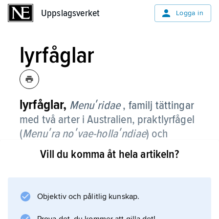
Uppslagsverket
Uppslagsverket
Logga in
lyrfåglar
lyrfåglar,
Menuʹridae
, familj tättingar
med två arter i Australien, praktlyrfågel
(
Menuʹra noʹvae-hollaʹndiae
) och
mindre lyrfågel (
M. albeʹrti
).
Vill du komma åt hela artikeln?
Lyrfåglar är långstjärtade, gråbruna och till
formen något fasanlika fåglar. Honorna är 75–
85 cm långa och hanarna 80–100 cm, varav
Objektiv och pålitlig kunskap.
stjärten utgör 60 cm.