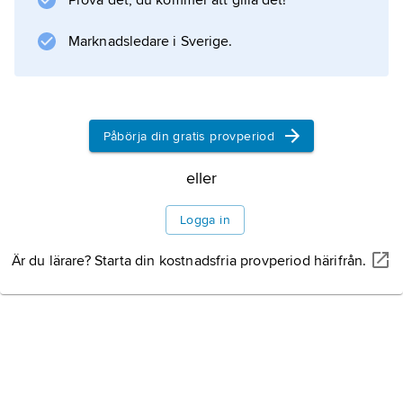
Prova det, du kommer att gilla det!
Marknadsledare i Sverige.
Information om artikeln
Påbörja din gratis provperiod
eller
Logga in
Är du lärare? Starta din kostnadsfria provperiod härifrån.