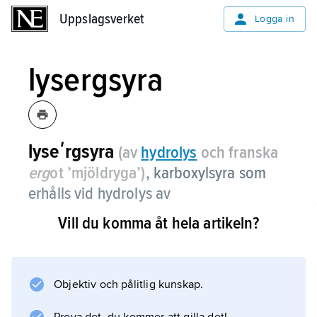
Uppslagsverket
Uppslagsverket
Logga in
lysergsyra
lyseʹrgsyra
(av
hydro
lys
och franska
erg
ot ’mjöldryga’)
,
karboxylsyra som
erhålls vid hydrolys av
mjöldrygealkaloider.
Vill du komma åt hela artikeln?
Den kan även tillverkas syntetiskt. Lysergsyra
är mest känd i form av sin dietylamid,
lysergsyradietylamid
Objektiv och pålitlig kunskap.
, se