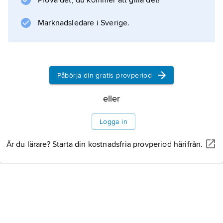
Prova det, du kommer att gilla det!
LSD
.
Marknadsledare i Sverige.
Information om artikeln
Påbörja din gratis provperiod
eller
Logga in
Är du lärare? Starta din kostnadsfria provperiod härifrån.