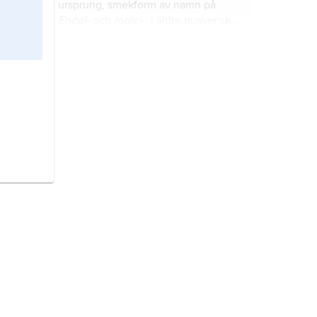
ursprung, smekform av namn på
Engel
- och
Ing(e)
-, i äldre nusvenska
även en dialektal form av
Ingegerd
.
Berit,
kvinnonamn med äldre former
som
Berita
och
Bereta
, dialektala
former av
Birgitta
.
Malena,
kvinnonamn, form av
Magdalena
.
Ylva,
kvinnonamn av nordiskt
(svenskt) ursprung, egentligen ett
tillnamn med betydelsen ’varghona’
(avledning av
ulv
’varg’).
Hannele,
kvinnonamn, finsk form av
Johanna
.
Disa,
kvinnonamn av nordiskt