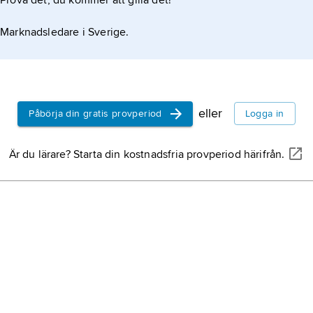
Prova det, du kommer att gilla det!
Marknadsledare i Sverige.
eller
Påbörja din gratis provperiod
Logga in
Är du lärare? Starta din kostnadsfria provperiod härifrån.