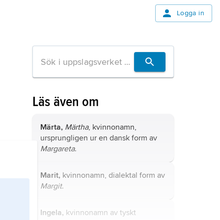
Logga in
Läs även om
Märta,
Märtha
, kvinnonamn,
ursprungligen ur en dansk form av
Margareta
.
Marit,
kvinnonamn, dialektal form av
Margit
.
Ingela,
kvinnonamn av tyskt