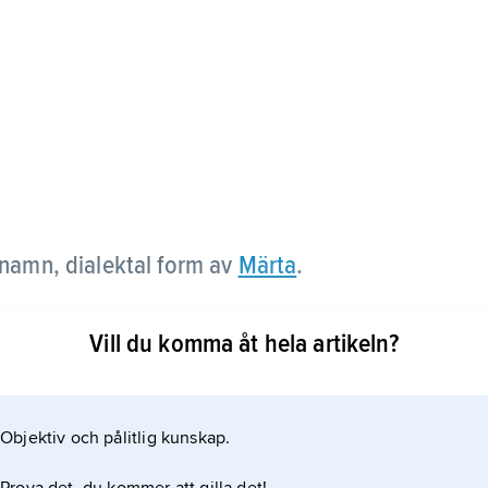
namn, dialektal form av
Märta
.
n 11 maj tillsammans med Märta, som har varit den
Vill du komma åt hela artikeln?
Objektiv och pålitlig kunskap.