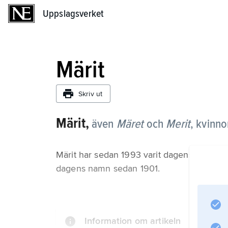
Uppslagsverket
Uppslagsverket
Märit
Skriv ut
Märit,
även
Märet
och
Merit
,
kvinno
Märit har sedan 1993 varit dagens namn de
dagens namn sedan 1901.
Information om artikeln