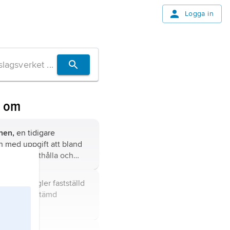
Logga in
n om
onen,
en tidigare
n med uppgift att bland
ra, vidmakthålla och
kets fästningar.
kformig, i regler fastställd
t för en bestämd
upp.