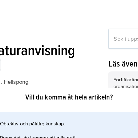
raturanvisning
Läs äve
Fortifikati
. Hellspong,
organisatio
cersmässar
annat uppfö
Vill du komma åt hela artikeln?
förstärka ri
uniform
, li
tjänstedräk
samhällsgr
Objektiv och pålitlig kunskap.
mation om artikeln