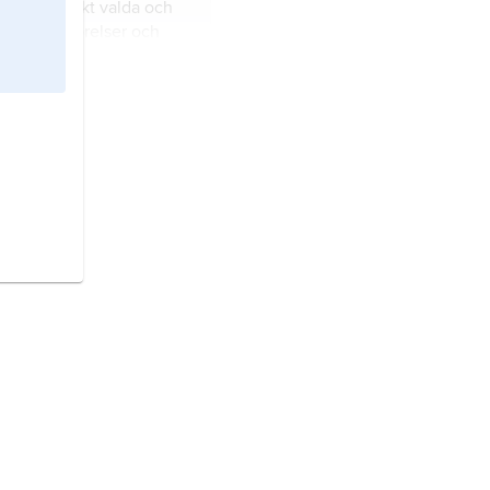
, systematiskt valda och
e kroppsrörelser och
gar syftande till att
iskan fysiskt och
at på Skandinaviska
ra Europa.
stat i Oceanien.
ien,
stat i västra Europa.
 i östra Asien.
stat på östra
n i sydöstra Europa.