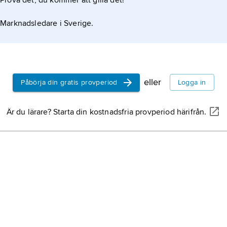
Prova det, du kommer att gilla det!
gymnastik
kombinerad
Marknadsledare i Sverige.
kroppsövnin
stärka männ
psykiskt.
Sverige,
st
halvön, nor
eller
Påbörja din gratis provperiod
Logga in
Australien,
Är du lärare? Starta din kostnadsfria provperiod härifrån.
Storbritann
Japan,
stat
Bulgarien,
Balkanhalvö