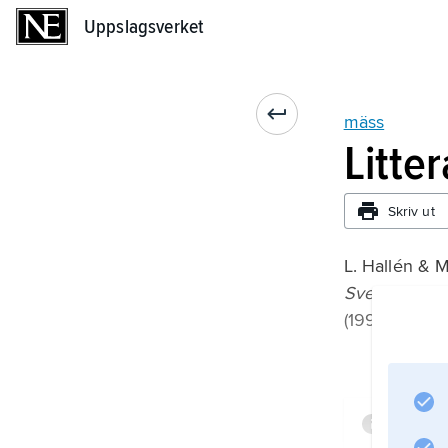
Uppslagsverket
Uppslagsverket
mäss
Litte
Skriv ut
L. Hallén & M
Svenska offi
(1998).
Infor