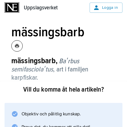
Uppslagsverket
Uppslagsverket
Logga in
mässingsbarb
mässingsbarb,
Baʹrbus
semifasciolaʹtus
,
art i familjen
karpfiskar.
Vill du komma åt hela artikeln?
Den finns i sötvatten i södra Kina och i
Vietnam. Den blir cirka 7 cm lång. Sidorna är
metallgröna med mörkare tvärstreck. Den
hålls som akvariefisk, särskilt den färgvariant
Objektiv och pålitlig kunskap.
med guldgul grundfärg som kallas guldbarb.