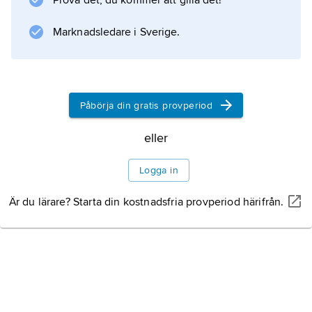
Prova det, du kommer att gilla det!
Marknadsledare i Sverige.
Information om artikeln
Påbörja din gratis provperiod
eller
Logga in
Är du lärare? Starta din kostnadsfria provperiod härifrån.