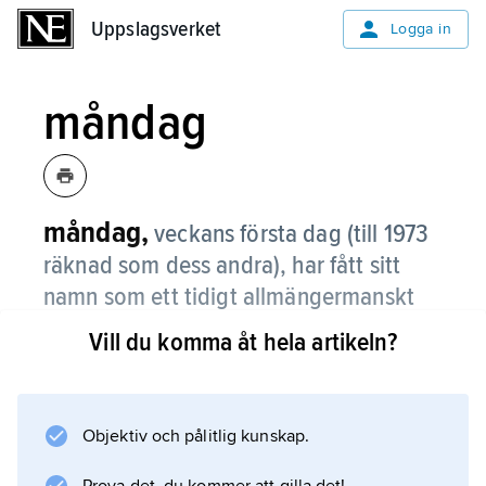
Uppslagsverket
Uppslagsverket
Logga in
måndag
måndag,
veckans första dag (till 1973
räknad som dess andra), har fått sitt
namn som ett tidigt allmängermanskt
översättningslån av latinets
dies Lunae
,
Vill du komma åt hela artikeln?
’(mångudinnan) Lunas dag’, i sin tur
bildat med grekiska
hēmeʹra Selēʹnēs
,
’(mångudinnan) Selenes dag’, som
Objektiv och pålitlig kunskap.
förebild.