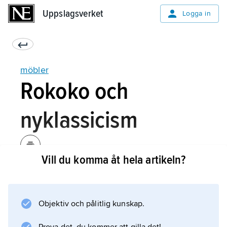
Uppslagsverket
Uppslagsverket
Logga in
möbler
Rokoko och
nyklassicism
Vill du komma åt hela artikeln?
Ur den auktoritära franska barocken
utvecklades på 1720-talet rokokon,
kännetecknad av ett lättare formspråk; för
Objektiv och pålitlig kunskap.
första gången sattes bekvämlighet före
representativitet. Möbelbeståndet ökade