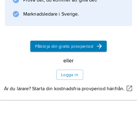
Prova det, du kommer att gilla det!
explosionsartat vad gäller såväl mängd som
Marknadsledare i Sverige.
formvariationer, och det svärmeri för kinesiska
motiv och dekorationsmetoder som tagit sin
början på 1600-talet blev än mer markerat.
Byrån blev
Påbörja din gratis provperiod
eller
Information om artikeln
Logga in
Är du lärare? Starta din kostnadsfria provperiod härifrån.