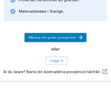
Prova det, du kommer att gilla det!
Information om artikeln
Marknadsledare i Sverige.
Påbörja din gratis provperiod
eller
Logga in
Är du lärare? Starta din kostnadsfria provperiod härifrån.