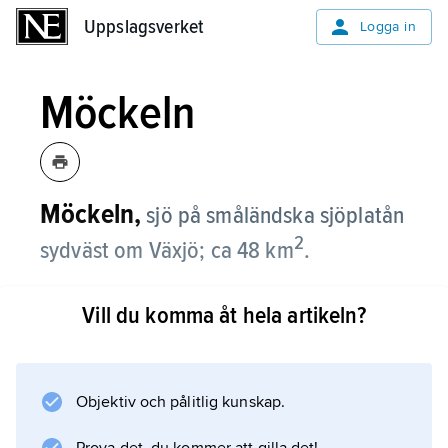
Uppslagsverket
Uppslagsverket
Logga in
Möckeln
Möckeln,
sjö på småländska sjöplatån
2
sydväst om Växjö; ca 48 km
.
M., som ligger 136 m ö.h., däms upp av en
Vill du komma åt hela artikeln?
israndbildning, är flikig och har flera stora öar.
Största djup är 21 m. Den avvattnas av Helge å
och är mycket försurningskänslig.
Objektiv och pålitlig kunskap.