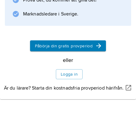
Prova det, du kommer att gilla det!
Marknadsledare i Sverige.
Påbörja din gratis provperiod
eller
Logga in
Är du lärare? Starta din kostnadsfria provperiod härifrån.