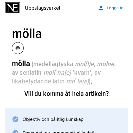
Uppslagsverket
Uppslagsverket
Logga in
mölla
mölla
(medellågtyska
mol(l)e
,
molne
,
av senlatin
moliʹna(e)
’kvarn’, av
likabetydande latin
moʹla(e)
)
,
sydsvenskt ord för
kvarn
.
Vill du komma åt hela artikeln?
Objektiv och pålitlig kunskap.
Information om artikeln