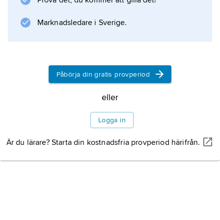
Prova det, du kommer att gilla det!
33:e gatan.
Marknadsledare i Sverige.
Information om artikeln
Påbörja din gratis provperiod
eller
Logga in
Är du lärare? Starta din kostnadsfria provperiod härifrån.