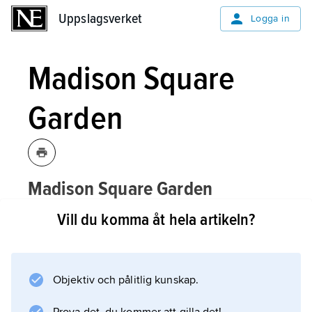
Uppslagsverket
Uppslagsverket
Logga in
Madison Square
Garden
Madison Square Garden
,
sport- och
[mædisənskweʹr gɑ:ʹrdn]
Vill du komma åt hela artikeln?
evenemangsanläggning i New York City.
Madison Square Garden har flyttats tre gånger
Objektiv och pålitlig kunskap.
sedan invigningen vid Madison Square 1874
och ligger sedan 1968 vid 8:e avenyn och