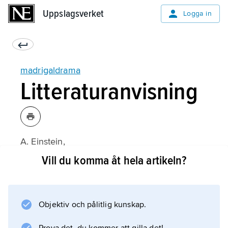
Uppslagsverket
Uppslagsverket
Logga in
madrigaldrama
Litteraturanvisning
A. Einstein,
The Italian Madrigal
Vill du komma åt hela artikeln?
(engelsk översättning 1959);
Objektiv och pålitlig kunskap.
Information om artikeln