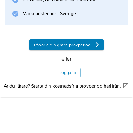
Prova det, du kommer att gilla det!
Marknadsledare i Sverige.
Påbörja din gratis provperiod
eller
Logga in
Är du lärare? Starta din kostnadsfria provperiod härifrån.