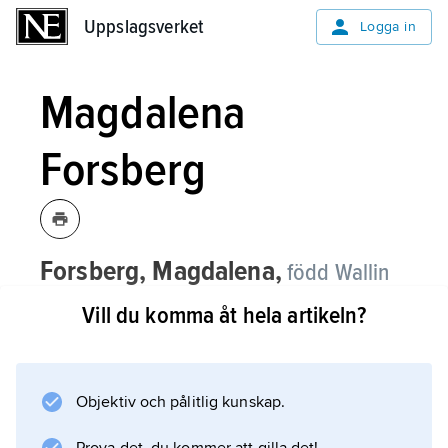
Uppslagsverket
Uppslagsverket
Logga in
Magdalena
Forsberg
Forsberg, Magdalena,
född Wallin
1967, skidskytt.
Vill du komma åt hela artikeln?
Magdalena Forsberg tog sex VM-guld (15 km
1997 och 2001, jaktstart 1997, 1998 och 2000
samt masstart 2001) och blev därmed den då
Objektiv och pålitlig kunskap.
segerrikaste skidskytten individuellt i VM-