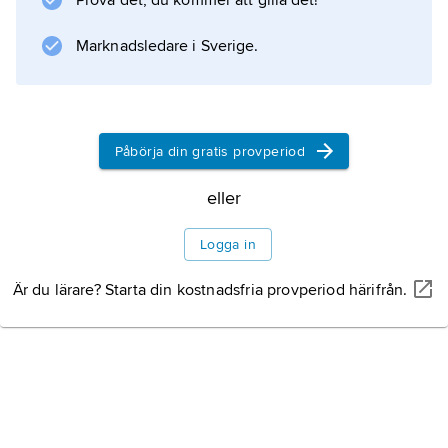
Prova det, du kommer att gilla det!
historien. Hon har dessutom ett silver och fem
brons i VM samt två OS-brons (7,5 km och 15
Marknadsledare i Sverige.
km 2002).
Påbörja din gratis provperiod
Information om artikeln
eller
Logga in
Är du lärare? Starta din kostnadsfria provperiod härifrån.