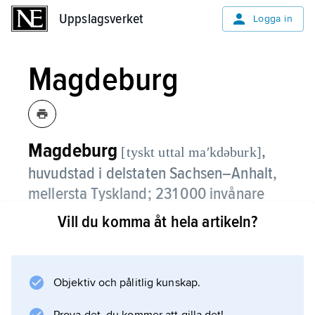
Uppslagsverket
Uppslagsverket
Logga in
Magdeburg
Magdeburg
,
[tyskt uttal maʹkdəburk]
huvudstad i delstaten Sachsen–Anhalt,
mellersta Tyskland; 231 000 invånare
(2014).
Vill du komma åt hela artikeln?
Magdeburg, belägen vid floden Elbe, är en
viktig flodhamn nära Mittellandkanalen och
järnvägsknut. Näringslivet domineras av
Objektiv och pålitlig kunskap.
metall-, maskin- och livsmedelsindustri samt