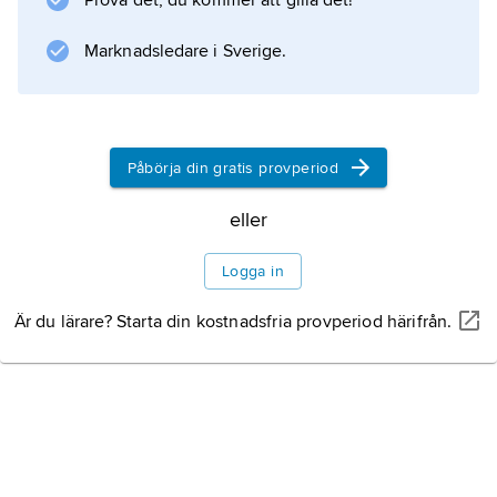
Prova det, du kommer att gilla det!
elektronisk och kemisk industri.
Marknadsledare i Sverige.
Information om artikeln
Påbörja din gratis provperiod
eller
Logga in
Är du lärare? Starta din kostnadsfria provperiod härifrån.