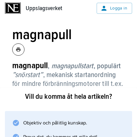
Uppslagsverket
Uppslagsverket
Logga in
magnapull
magnapull
,
magnapullstart
, populärt
”snörstart”
,
mekanisk startanordning
för mindre förbränningsmotorer till t.ex.
båtar, snöskotrar, gräsklippare och
Vill du komma åt hela artikeln?
andra motorredskap som saknar
startmotor.
Objektiv och pålitlig kunskap.
Magnapullstarten består av ett kraftigt snöre
(eller vajer), försett med handtag, lindat på en