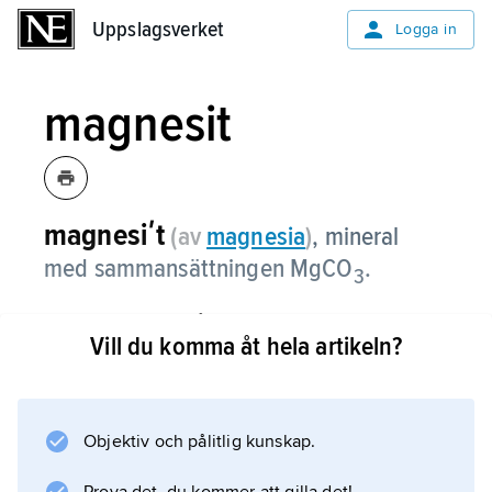
Uppslagsverket
Uppslagsverket
Logga in
magnesit
magnesiʹt
(av
magnesia
)
, mineral
med sammansättningen MgCO
.
3
Magnesit bildas då magnesiumrika bergarter
Vill du komma åt hela artikeln?
som serpentiniter och peridotiter omvandlas
av koldioxidförande lösningar på stort djup i
jordskorpan. Det viktigaste
användningsområdet för magnesit är
Objektiv och pålitlig kunskap.
tillverkning av eldfasta ugnsfodringsmaterial,