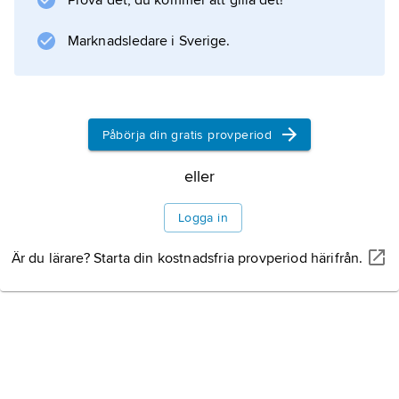
Prova det, du kommer att gilla det!
färg och andra vätskor som innehåller
föroreningar av finfördelat järn.
Marknadsledare i Sverige.
Information om artikeln
Påbörja din gratis provperiod
eller
Logga in
Är du lärare? Starta din kostnadsfria provperiod härifrån.