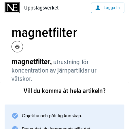
Uppslagsverket
Uppslagsverket
Logga in
magnetfilter
magnetfilter,
utrustning för
koncentration av järnpartiklar ur
vätskor.
Vill du komma åt hela artikeln?
Filtret består av ett stålgaller som
magnetiseras av en permanent magnet eller
elektromagnet och genom vilket en vätska får
passera. Ferromagnetiska partiklar fastnar i
Objektiv och pålitlig kunskap.
filtret. Magnetfilter används för att rena oljor,