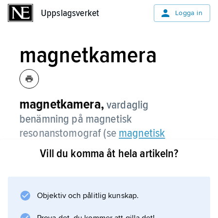
Uppslagsverket
Uppslagsverket
Logga in
magnetkamera
magnetkamera,
vardaglig
benämning på magnetisk
resonanstomograf (se
magnetisk
resonanstomografi
).
Vill du komma åt hela artikeln?
Objektiv och pålitlig kunskap.
Information om artikeln