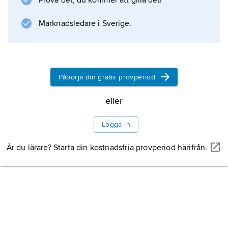
Prova det, du kommer att gilla det!
Marknadsledare i Sverige.
Påbörja din gratis provperiod
eller
Logga in
Är du lärare? Starta din kostnadsfria provperiod härifrån.