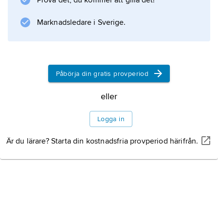
Prova det, du kommer att gilla det!
Marknadsledare i Sverige.
Påbörja din gratis provperiod
eller
Logga in
Är du lärare? Starta din kostnadsfria provperiod härifrån.