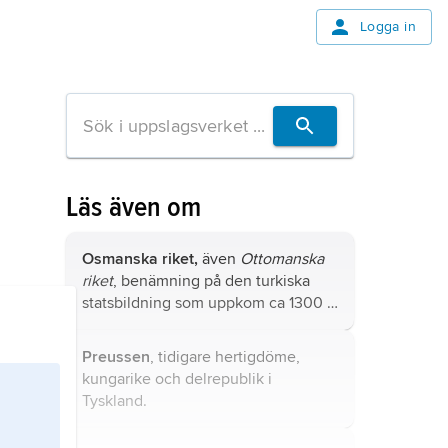
Logga in
Läs även om
Osmanska riket,
även
Ottomanska
riket
, benämning på den turkiska
statsbildning som uppkom ca 1300 i
nordvästra Mindre Asien med den
osmanska stammen som kärna och
Preussen
, tidigare hertigdöme,
som 1923 ersattes av den turkiska
kungarike och delrepublik i
republiken.
Tyskland.