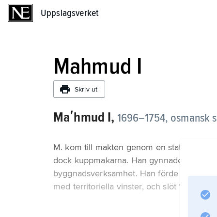
Uppslagsverket
Uppslagsverket
Mahmud I
Skriv ut
Maʹhmud I,
1696–1754,
osmansk su
M. kom till makten genom en statskupp som
dock kuppmakarna. Han gynnade musik och
byggnadsverksamhet. Han förde krig med Ir
med territoriella vinster, och slöt 1740 en