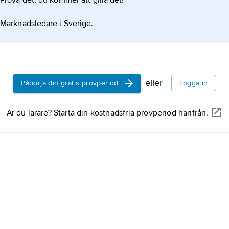
Prova det, du kommer att gilla det!
Marknadsledare i Sverige.
eller
Påbörja din gratis provperiod
Logga in
Är du lärare? Starta din kostnadsfria provperiod härifrån.