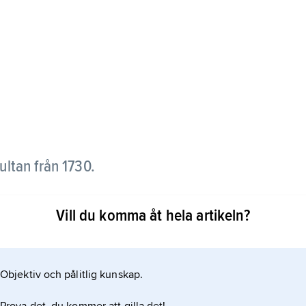
ltan från 1730.
 avsatte hans farbror Ahmed III; han undanröjde
Vill du komma åt hela artikeln?
 poesi och stod för en omfattande
an, Ryssland och det habsburgska väldet, alla
 försvarspakt med Sverige.
Objektiv och pålitlig kunskap.