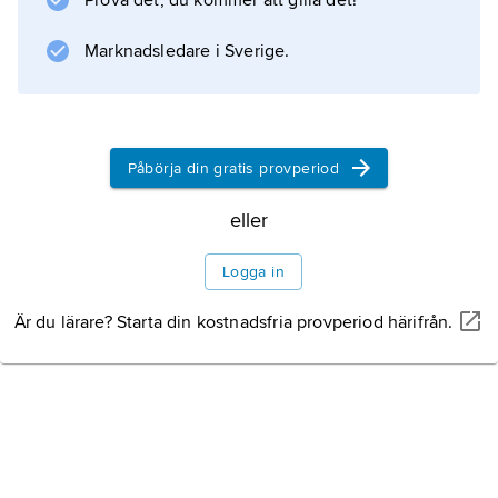
Prova det, du kommer att gilla det!
Information om artikeln
Marknadsledare i Sverige.
Påbörja din gratis provperiod
eller
Logga in
Är du lärare? Starta din kostnadsfria provperiod härifrån.