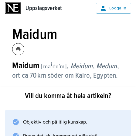
Uppslagsverket
Uppslagsverket
Logga in
Maidum
Maidum
i
,
Meidum
,
Medum
,
[ma
duʹm]
ort ca 70 km söder om Kairo, Egypten.
Maidums berömda raserade pyramid, vars
Vill du komma åt hela artikeln?
äldsta byggnadsfas tillskrivits farao Huni (ca
2637–2613 f.Kr.), anses ha varit den första
egentliga pyramiden (ursprunglig höjd 93 m).
Objektiv och pålitlig kunskap.