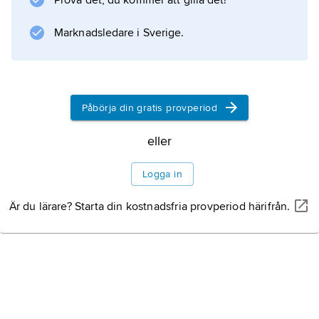
Prova det, du kommer att gilla det!
Befolkning
Marknadsledare i Sverige.
Näringsliv
Påbörja din gratis provperiod
Turism och gastronomi
eller
Historia
Logga in
Är du lärare? Starta din kostnadsfria provperiod härifrån.
Information om artikeln