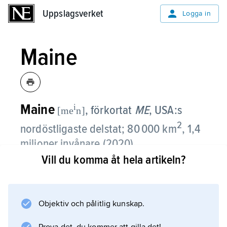
Uppslagsverket
Uppslagsverket
Logga in
Maine
Maine
i
, förkortat
ME
,
USA:s
[me
n]
2
nordöstligaste delstat; 80 000 km
, 1,4
miljoner invånare (2020).
Vill du komma åt hela artikeln?
Maine är den största av de sex New England-
staterna. Huvudstad är Augusta.
Natur
Objektiv och pålitlig kunskap.