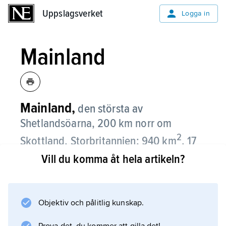
Uppslagsverket
Uppslagsverket
Logga in
Mainland
Mainland,
den största av
Shetlandsöarna, 200 km norr om
2
Skottland, Storbritannien; 940 km
, 17
700 invånare (2001).
Vill du komma åt hela artikeln?
Ön är långsmal i nord–sydlig riktning.
Viktigaste näringar är fiske och
Objektiv och pålitlig kunskap.
fiskförädlingsindustri samt industri för
oljeutvinningen i Nordsjön. En tredjedel av