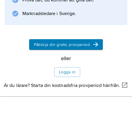
Prova det, du kommer att gilla det!
öns befolkning bor i huvudorten Lerwick.
Marknadsledare i Sverige.
Information om artikeln
Påbörja din gratis provperiod
eller
Logga in
Är du lärare? Starta din kostnadsfria provperiod härifrån.