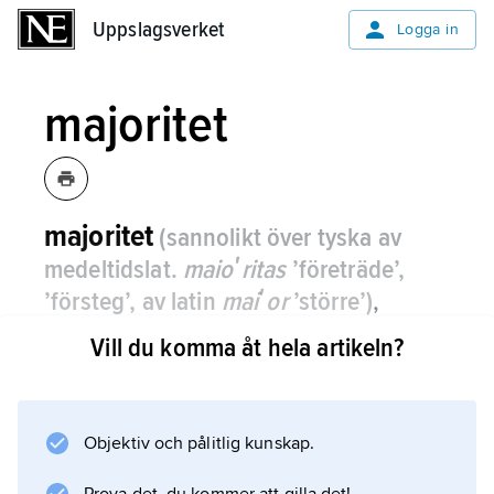
Uppslagsverket
Uppslagsverket
Logga in
majoritet
majoritet
(sannolikt över tyska av
medeltidslat.
maioʹritas
’företräde’,
’försteg’, av latin
maiʹor
’större’)
,
flertal, flest av de röstande; motsats:
Vill du komma åt hela artikeln?
minoritet.
Majoritetsprincipen är en norm för kollektivt
beslutsfattande, varvid den mening som får
Objektiv och pålitlig kunskap.
flest röster gäller för kollektivets mening.