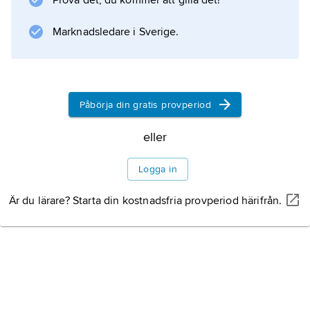
Prova det, du kommer att gilla det!
Majoritetsprincipen är numera självklar och
utgör grunden för val till och för
Marknadsledare i Sverige.
beslutsfattandet i folkvalda församlingar
liksom vid folkomröstning.
Påbörja din gratis provperiod
Information om artikeln
eller
Logga in
Är du lärare? Starta din kostnadsfria provperiod härifrån.