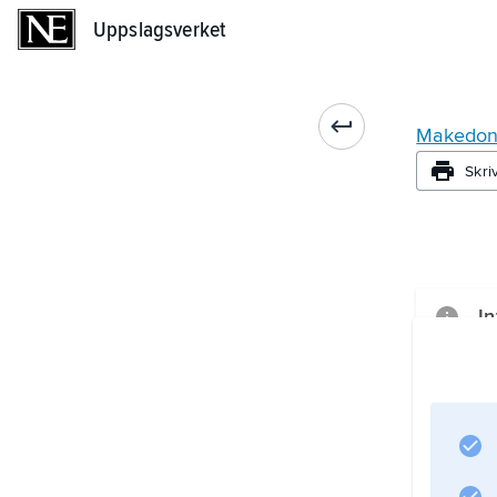
Uppslagsverket
Uppslagsverket
Makedon
Skri
In