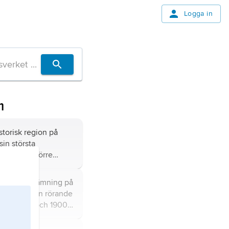
Logga in
m
storisk region på
sin största
fattande större
nde Grekland, södra
ande
ågan,
benämning på
 samt delar av
ter på Balkan rörande
nien och Bulgarien.
er 1800- och 1900-