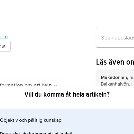
ien
v ut
Läs även o
Makedonien,
hi
Balkanhalvön, i 
formation om artikeln
utsträckning om
Vill du komma åt hela artikeln?
delen av nuvara
delen av nuvar
makedoniska fr
Nordmakedonien
tvist mellan sta
nuvarande Alba
Makedonien und
Objektiv och pålitlig kunskap.
talen.