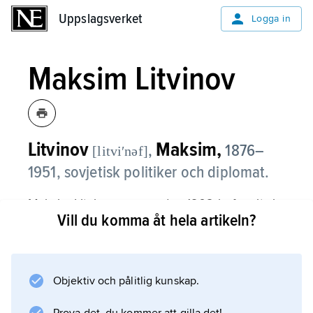
Uppslagsverket
Uppslagsverket
Logga in
Maksim Litvinov
Litvinov
Maksim,
,
1876–
[litviʹnəf]
1951, sovjetisk politiker och diplomat.
Maksim Litvinov, som sedan 1902 befunnit sig
Vill du komma åt hela artikeln?
i exil, utsågs 1917 till det bolsjevikiska
Rysslands ambassadör i Storbritannien,
arresterades men utväxlades mot en brittisk
diplomat. Efter ett decennium som vice
Objektiv och pålitlig kunskap.
utrikeskommissarie utnämndes Litvinov 1931