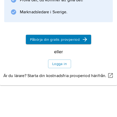
Prova det, du kommer att gilla det!
till utrikeskommissarie, men ersattes 1939 av
Vjatjeslav Molotov
Marknadsledare i Sverige.
, sannolikt för att hans judiska börd försvårade
sovjetiska kontakter
Påbörja din gratis provperiod
Information om artikeln
eller
Logga in
Är du lärare? Starta din kostnadsfria provperiod härifrån.