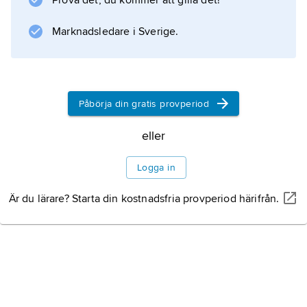
Prova det, du kommer att gilla det!
Marknadsledare i Sverige.
Information om artikeln
Påbörja din gratis provperiod
eller
Logga in
Är du lärare? Starta din kostnadsfria provperiod härifrån.