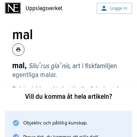
Uppslagsverket
Uppslagsverket
Logga in
mal
mal,
Siluʹrus glaʹnis
,
art i fiskfamiljen
egentliga malar.
Det är världens största sötvattenfiskart, med
Vill du komma åt hela artikeln?
en obestyrkt uppgift om ett 5 m långt
exemplar. Det största svenska exemplaret
noterades till 3,6 m i Eskilstuna 1871. Vanligen
blir den upp till 2 m lång.
Objektiv och pålitlig kunskap.