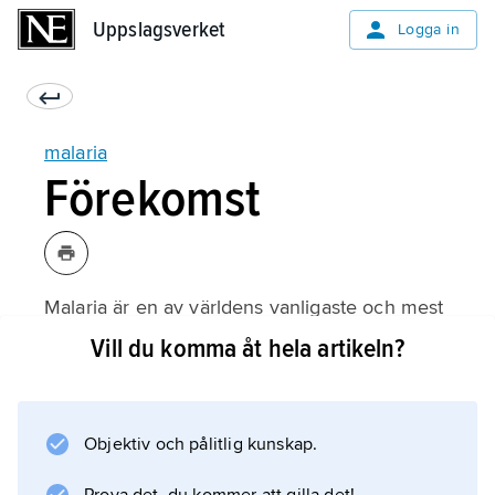
Uppslagsverket
Uppslagsverket
Logga in
malaria
Förekomst
Malaria är en av världens vanligaste och mest
allvarliga sjukdomar. Omkring 150–200
Vill du komma åt hela artikeln?
miljoner nya malariafall inträffar årligen; 300–
500 miljoner människor har kronisk malaria.
Infektionerna orsakas vanligen av
Objektiv och pålitlig kunskap.
Plasmodium falciparum
och