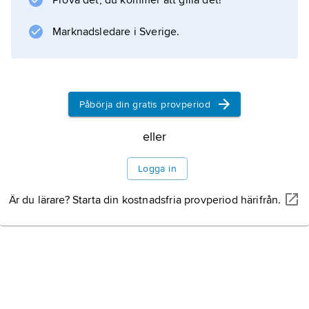
Prova det, du kommer att gilla det!
Plasmodium vivax
. Endast
Marknadsledare i Sverige.
Plasmodium falciparum
ger upphov till dödliga infektioner. Av alla
malariafall förekommer 90 procent i
Påbörja din gratis provperiod
eller
Information om artikeln
Logga in
Är du lärare? Starta din kostnadsfria provperiod härifrån.