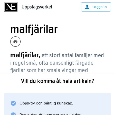
Uppslagsverket
Uppslagsverket
Logga in
malfjärilar
malfjärilar,
ett stort antal familjer med
i regel små, ofta oansenligt färgade
fjärilar som har smala vingar med
hårfrans på bakkanten.
Vill du komma åt hela artikeln?
Malfjärilar förekommer inom flera överfamiljer
(se tabell
fjärilar
Objektiv och pålitlig kunskap.
) och utgör ca 20 % av världens kända