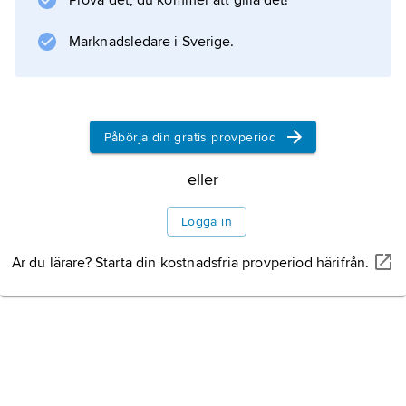
Prova det, du kommer att gilla det!
fjärilsarter, i Sverige ca 37 %. Artrika grupper är
bladhålmalar, dvärgmalar, spinnmalar,
Marknadsledare i Sverige.
stävmalar och äkta malar.
Påbörja din gratis provperiod
Information om artikeln
eller
Logga in
Är du lärare? Starta din kostnadsfria provperiod härifrån.