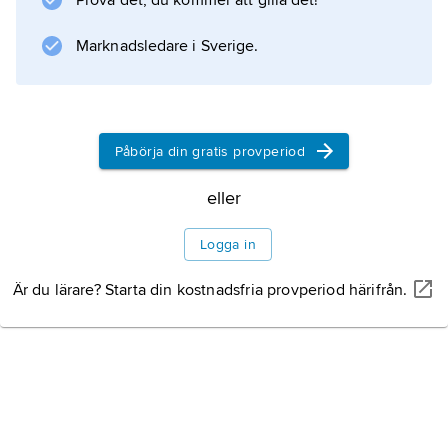
Prova det, du kommer att gilla det!
koppar, järn, nickel och mangan har gjorts
Marknadsledare i Sverige.
men ännu inte utnyttjats. Prospektering
förekommer också efter
Påbörja din gratis provperiod
Information om artikeln
eller
Logga in
Är du lärare? Starta din kostnadsfria provperiod härifrån.