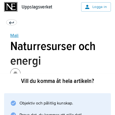
Uppslagsverket
Uppslagsverket
Logga in
Mali
Naturresurser och
energi
Vill du komma åt hela artikeln?
Mali är sedan början av 00-talet Afrikas tredje
största guldproducent och guldet står för 80
procent av landets totala exportinkomster.
Objektiv och pålitlig kunskap.
Guld utvinns i västra och södra delarna av
landet. Fynd av varierande kvalitet av bauxit,