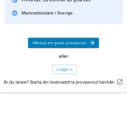
Prova det, du kommer att gilla det!
2021) tillsammans med
Henrik von Eckermann
Marknadsledare i Sverige.
och
Peder Fredricson
. Hon tog även OS-silver i lag i Athen 2004
(ursprungligen bronsmedalj som ändrades till
Påbörja din gratis provperiod
silver efter dopningsdiskvalifikation 2005). Vid
eller
VM
Logga in
Är du lärare? Starta din kostnadsfria provperiod härifrån.
Information om artikeln